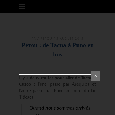
FR
/
PÉROU
/ 5 AUGUST 2015
Pérou : de Tacna à Puno en
bus
✕
Il y a
deux routes pour aller de Tacna à
Cuzco
: l’une passe par Arequipa et
l’autre passe par Puno au bord du lac
Titicaca.
Quand nous sommes arrivés