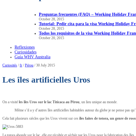
Preguntas frecuentes (FAQ) – Working Holiday Fra
October 28, 2015
Tutorial: Pedir cita para la visa Working Holiday F
October 28, 2015
Todos los requisitos de la visa Working Holiday Fran
October 20, 2015
Reflexiones
Curiosidades
Guía WHV Australia
Curiosités
/
fr
/
Pérou
/ 30 July 2015
Les îles artificielles Uros
On a visité
les îles Uros sur le lac Titicaca au Pérou
, un lieu unique au monde.
Même s’il a y d’autres îles artificielles habitables autour du globe je ne pense pas qu’
Cela fait plusieurs siècles que les Uros vivent sur ces
îles faites de totora, un genre de ros
La totora abonde sur le lac, elle est récoltée et séchée par les Uros pour la fabrication des îles.