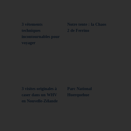
3 vêtements
Notre tente : la Chaos
techniques
2 de Ferrino
incontournables pour
voyager
3 visites originales à
Parc National
caser dans un WHV
Huerquehue
en Nouvelle-Zélande