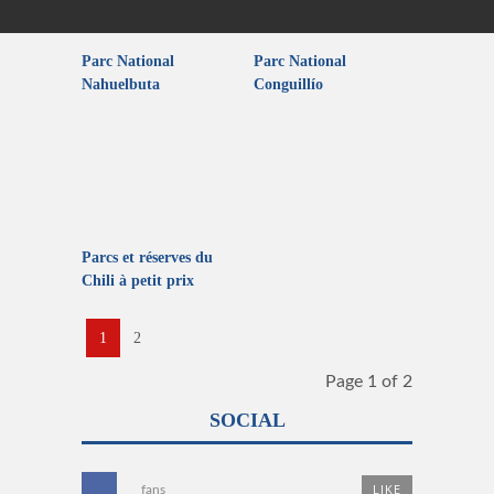
Parc National
Parc National
Nahuelbuta
Conguillío
Parcs et réserves du
Chili à petit prix
1
2
Page 1 of 2
SOCIAL
LIKE
fans