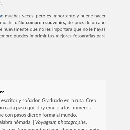
.
ho
muchas veces, pero es importante y puede hacer
 mochila.
No compren souvenirs,
después de un año
erte nuevamente que no les importara que no le hayas
siempre puedes imprimir tus mejores fotografías para
ez
, escritor y soñador. Graduado en la ruta. Creo
n cada paso que doy emulo a los primeros
que con pasos dieron forma al mundo.
palabra nómada. |
Voyageur, photographe,
. Je crois fermement qu’avec chaque pas j’imite