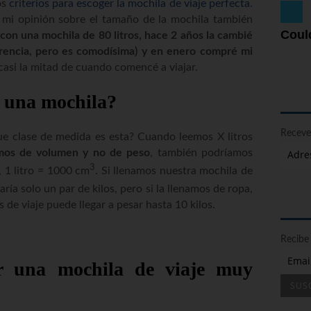
os
criterios para escoger la mochila de viaje perfecta
.
i opinión sobre el tamaño de la mochila también
Could
on una mochila de 80 litros, hace 2 años la cambié
erencia, pero es comodísima) y en enero compré mi
 casi la mitad de cuando comencé a viajar.
n una mochila?
Recevez
ue clase de medida es esta? Cuando leemos X litros
mos de volumen y no de peso
, también podríamos
3
), 1 litro = 1000 cm
. Si llenamos nuestra mochila de
aría solo un par de kilos, pero si la llenamos de ropa,
s de viaje puede llegar a pesar hasta 10 kilos.
Recibe 
r una mochila de viaje muy