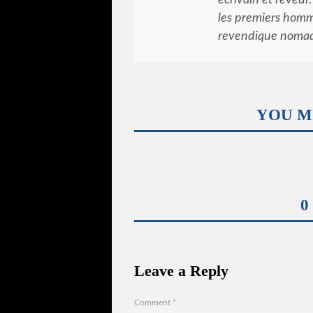
les premiers homm
revendique noma
YOU M
0
Leave a Reply
Comment
*