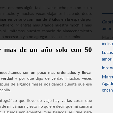
ces tomamos algún taxi, llevar mucho peso no es un
s mucho y muchas veces viajamos haciendo dedo.
nar en verano con mas de 8 kilos en la espalda por
Gabri
chilero.
Mientras mas grande nuestra mochila mas
amor 
ro si limitamos nuestro espacio de almacenamiento
 lo necesario y a no agregar cosas en el camino.
Marce
indisp
r mas de un año solo con 50
Lucas
amor 
loren
necesitamos ser un poco mas ordenados y llevar
Marru
 verdad
y por que digo de verdad, muchas veces
Agad
spués de algunos meses nos damos cuenta que ese
ochila.
encan
otográfico que llevo de viaje hay varias cosas que
za de mi cámara y esto no quiere decir que mi cámara
on algunos implementos muy básicos, así que para