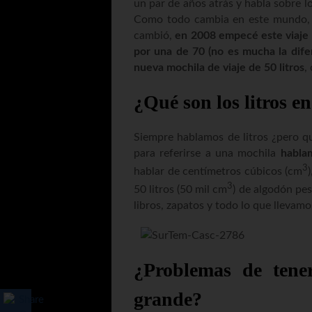
un par de años atrás y habla sobre l
Como todo cambia en este mundo, m
cambió,
en 2008 empecé este viaje c
por una de 70 (no es mucha la dif
nueva mochila de viaje de 50 litros
,
¿Qué son los litros e
Siempre hablamos de litros ¿pero q
para referirse a una mochila
habla
3
hablar de centímetros cúbicos (cm
3
50 litros (50 mil cm
) de algodón pes
libros, zapatos y todo lo que llevamo
¿Problemas de tene
grande?