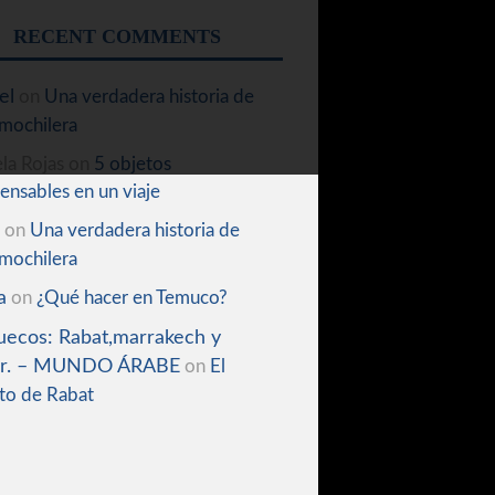
RECENT COMMENTS
el
Una verdadera historia de
on
mochilera
la Rojas
5 objetos
on
ensables en un viaje
Una verdadera historia de
on
mochilera
a
¿Qué hacer en Temuco?
on
ecos: Rabat,marrakech y
ir. – MUNDO ÁRABE
El
on
to de Rabat