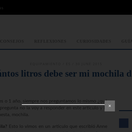
OS
CONSEJOS
REFLEXIONES
CURIOSIDADES
GUÍ
EQUIPAMIENTO
/
ES
/ 30 JUNE 2015
ntos litros debe ser mi mochila d
es o 1 año, siempre nos preguntamos lo mismo ¿qué
✕
 pregunta no la voy a responder en este articulo y la
esta, mochila.
ila?
Esto lo vimos en un articulo que escribió Anne