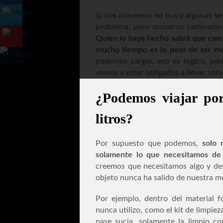
Si nos movemos en bus y algunas ve
problema, pero nosotros caminamo
Quien lo haya hecho sabrá que cami
mucho tiempo es lo peor de ser mo
podemos cargar, eso es lógico, pe
vamos a estar obligados a llevar solo
¿Podemos viajar po
litros?
Por supuesto que podemos,
solo 
solamente lo que necesitamos de
creemos que necesitamos algo y de
objeto nunca ha salido de nuestra m
Por ejemplo, dentro del material f
nunca utilizo, como el kit de limpie
pase sucia, solamente la limpio c