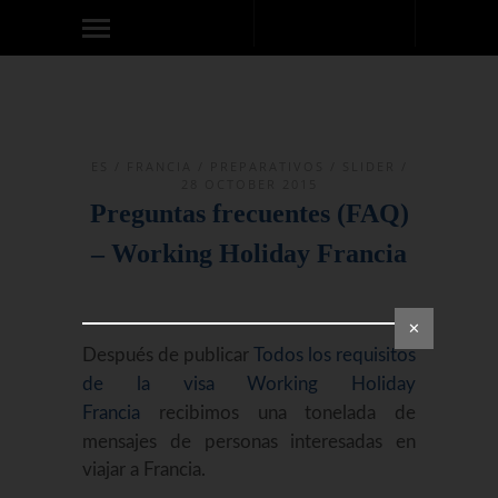
ES
/
FRANCIA
/
PREPARATIVOS
/
SLIDER
/
28 OCTOBER 2015
Preguntas frecuentes (FAQ)
– Working Holiday Francia
✕
Después de publicar
Todos los requisitos
de la visa Working Holiday
Francia
recibimos una tonelada de
mensajes de personas interesadas en
viajar a Francia.