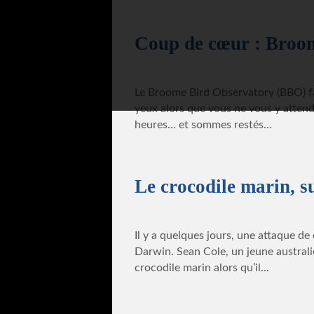
Coup de cœur : Broo
Le Broome Bird Observatory (BBO) fai
yeux alors que vous ne vous y atten
heures… et sommes restés...
Le crocodile marin, s
Il y a quelques jours, une attaque de
Darwin. Sean Cole, un jeune australi
crocodile marin alors qu’il...