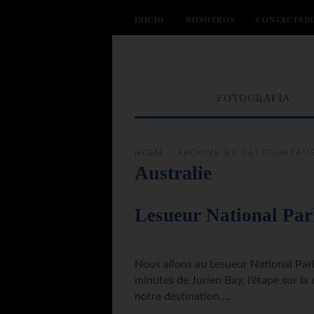
INICIO
NOSOTROS
CONTACTAN
FOTOGRAFÍA
HOME
/
ARCHIVE BY CATEGORYAUS
Australie
Lesueur National Park
Nous allons au Lesueur National Park
minutes de Jurien Bay, l’étape sur la
notre destination,...