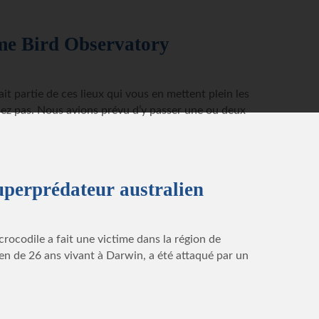
me Bird Observatory
t partie de ces lieux qui vous en mettent plein les
dez pas. Nous avions prévu d’y passer une ou deux
uperprédateur australien
 crocodile a fait une victime dans la région de
en de 26 ans vivant à Darwin, a été attaqué par un