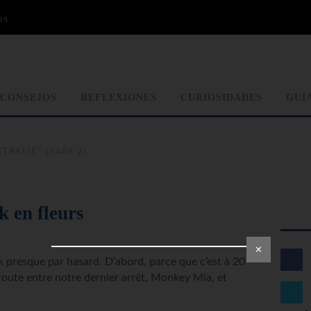
OS
CONSEJOS
REFLEXIONES
CURIOSIDADES
GUÍ
TRALIE"
(PAGE 2)
 en fleurs
✕
 presque par hasard. D’abord, parce que c’est à 20
 route entre notre dernier arrêt, Monkey Mia, et