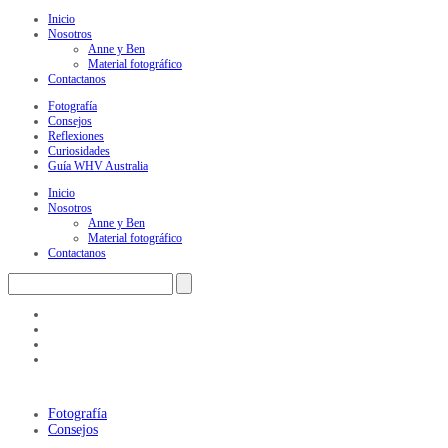
Inicio
Nosotros
Anne y Ben
Material fotográfico
Contactanos
Fotografía
Consejos
Reflexiones
Curiosidades
Guía WHV Australia
Inicio
Nosotros
Anne y Ben
Material fotográfico
Contactanos
Fotografía
Consejos