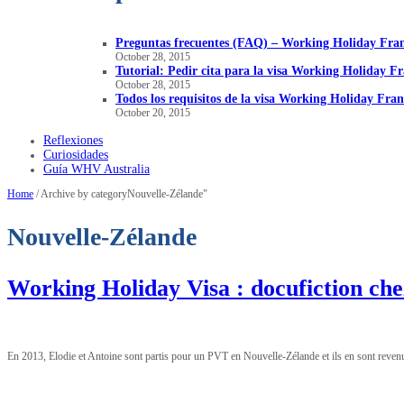
Preguntas frecuentes (FAQ) – Working Holiday Fra
October 28, 2015
Tutorial: Pedir cita para la visa Working Holiday F
October 28, 2015
Todos los requisitos de la visa Working Holiday Fran
October 20, 2015
Reflexiones
Curiosidades
Guía WHV Australia
Home
/
Archive by categoryNouvelle-Zélande"
Nouvelle-Zélande
Working Holiday Visa : docufiction chez
En 2013, Elodie et Antoine sont partis pour un PVT en Nouvelle-Zélande et ils en sont revenu