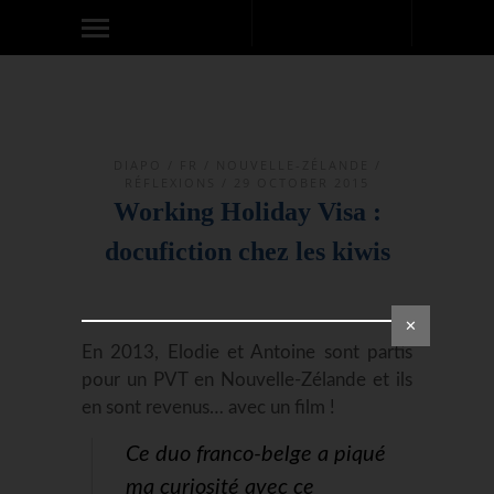
DIAPO
/
FR
/
NOUVELLE-ZÉLANDE
/
RÉFLEXIONS
/ 29 OCTOBER 2015
Working Holiday Visa :
docufiction chez les kiwis
✕
En 2013, Elodie et Antoine sont partis
pour un PVT en Nouvelle-Zélande et ils
en sont revenus… avec un film !
Ce duo franco-belge a piqué
ma curiosité avec ce